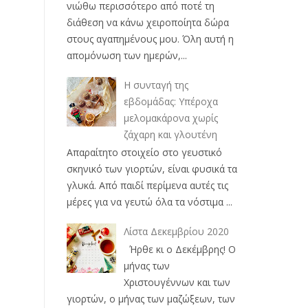
νιώθω περισσότερο από ποτέ τη
διάθεση να κάνω χειροποίητα δώρα
στους αγαπημένους μου. Όλη αυτή η
απομόνωση των ημερών,...
Η συνταγή της
εβδομάδας: Υπέροχα
μελομακάρονα χωρίς
ζάχαρη και γλουτένη
Απαραίτητο στοιχείο στο γευστικό
σκηνικό των γιορτών, είναι φυσικά τα
γλυκά. Από παιδί περίμενα αυτές τις
μέρες για να γευτώ όλα τα νόστιμα ...
Λίστα Δεκεμβρίου 2020
Ήρθε κι ο Δεκέμβρης! Ο
μήνας των
Χριστουγέννων και των
γιορτών, ο μήνας των μαζώξεων, των