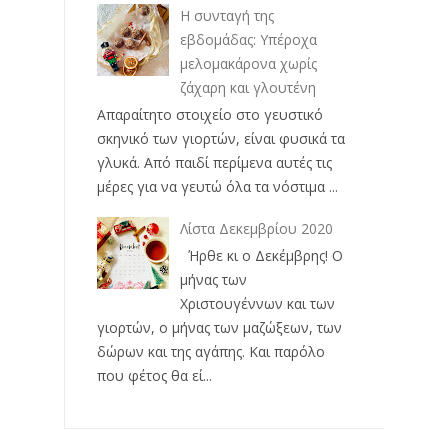
Η συνταγή της
εβδομάδας: Υπέροχα
μελομακάρονα χωρίς
ζάχαρη και γλουτένη
Απαραίτητο στοιχείο στο γευστικό
σκηνικό των γιορτών, είναι φυσικά τα
γλυκά. Από παιδί περίμενα αυτές τις
μέρες για να γευτώ όλα τα νόστιμα ...
Λίστα Δεκεμβρίου 2020
Ήρθε κι ο Δεκέμβρης! Ο
μήνας των
Χριστουγέννων και των
γιορτών, ο μήνας των μαζώξεων, των
δώρων και της αγάπης. Και παρόλο
που φέτος θα εί...