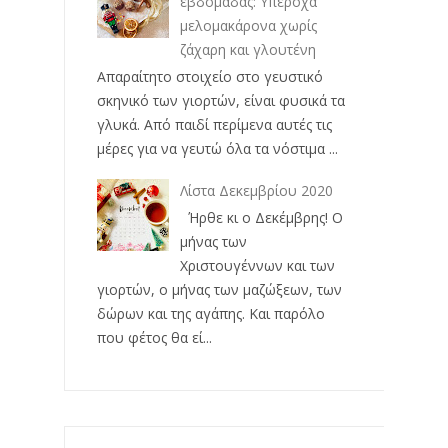
εβδομάδας: Υπέροχα
μελομακάρονα χωρίς
ζάχαρη και γλουτένη
Απαραίτητο στοιχείο στο γευστικό
σκηνικό των γιορτών, είναι φυσικά τα
γλυκά. Από παιδί περίμενα αυτές τις
μέρες για να γευτώ όλα τα νόστιμα ...
Λίστα Δεκεμβρίου 2020
Ήρθε κι ο Δεκέμβρης! Ο
μήνας των
Χριστουγέννων και των
γιορτών, ο μήνας των μαζώξεων, των
δώρων και της αγάπης. Και παρόλο
που φέτος θα εί...