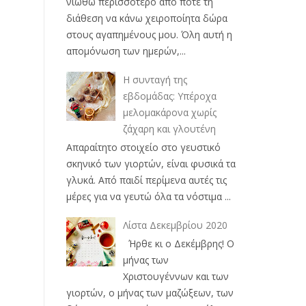
νιώθω περισσότερο από ποτέ τη
διάθεση να κάνω χειροποίητα δώρα
στους αγαπημένους μου. Όλη αυτή η
απομόνωση των ημερών,...
Η συνταγή της
εβδομάδας: Υπέροχα
μελομακάρονα χωρίς
ζάχαρη και γλουτένη
Απαραίτητο στοιχείο στο γευστικό
σκηνικό των γιορτών, είναι φυσικά τα
γλυκά. Από παιδί περίμενα αυτές τις
μέρες για να γευτώ όλα τα νόστιμα ...
Λίστα Δεκεμβρίου 2020
Ήρθε κι ο Δεκέμβρης! Ο
μήνας των
Χριστουγέννων και των
γιορτών, ο μήνας των μαζώξεων, των