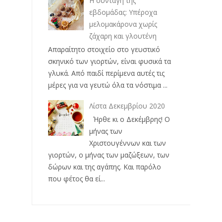
Η συνταγή της
εβδομάδας: Υπέροχα
μελομακάρονα χωρίς
ζάχαρη και γλουτένη
Απαραίτητο στοιχείο στο γευστικό
σκηνικό των γιορτών, είναι φυσικά τα
γλυκά. Από παιδί περίμενα αυτές τις
μέρες για να γευτώ όλα τα νόστιμα ...
Λίστα Δεκεμβρίου 2020
Ήρθε κι ο Δεκέμβρης! Ο
μήνας των
Χριστουγέννων και των
γιορτών, ο μήνας των μαζώξεων, των
δώρων και της αγάπης. Και παρόλο
που φέτος θα εί...