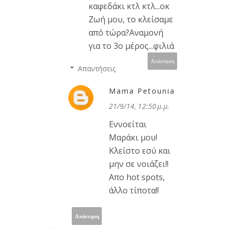
καφεδάκι κτλ κτλ...οκ
Ζωή μου, το κλείσαμε
από τώρα?Αναμονή
για το 3ο μέρος...φιλιά
Απάντηση
Απαντήσεις
Mama Petounia
21/9/14, 12:50 μ.μ.
Εννοείται
Μαράκι μου!
Κλείστο εσύ και
μην σε νοιάζει!!
Απο hot spots,
άλλο τίποτα!!
Απάντηση