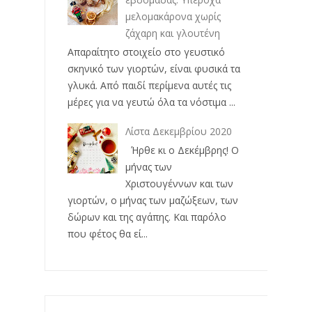
μελομακάρονα χωρίς
ζάχαρη και γλουτένη
Απαραίτητο στοιχείο στο γευστικό
σκηνικό των γιορτών, είναι φυσικά τα
γλυκά. Από παιδί περίμενα αυτές τις
μέρες για να γευτώ όλα τα νόστιμα ...
Λίστα Δεκεμβρίου 2020
Ήρθε κι ο Δεκέμβρης! Ο
μήνας των
Χριστουγέννων και των
γιορτών, ο μήνας των μαζώξεων, των
δώρων και της αγάπης. Και παρόλο
που φέτος θα εί...