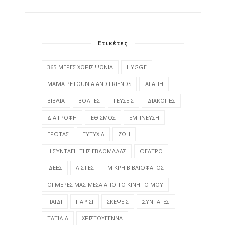
Ετικέτες
365 ΜΕΡΕΣ ΧΩΡΙΣ ΨΩΝΙΑ
HYGGE
MAMA PETOUNIA AND FRIENDS
ΑΓΑΠΗ
ΒΙΒΛΙΑ
ΒΟΛΤΕΣ
ΓΕΥΣΕΙΣ
ΔΙΑΚΟΠΕΣ
ΔΙΑΤΡΟΦΗ
ΕΘΙΣΜΟΣ
ΕΜΠΝΕΥΣΗ
ΕΡΩΤΑΣ
ΕΥΤΥΧΙΑ
ΖΩΗ
Η ΣΥΝΤΑΓΗ ΤΗΣ ΕΒΔΟΜΑΔΑΣ
ΘΕΑΤΡΟ
ΙΔΕΕΣ
ΛΙΣΤΕΣ
ΜΙΚΡΗ ΒΙΒΛΙΟΦΑΓΟΣ
ΟΙ ΜΕΡΕΣ ΜΑΣ ΜΕΣΑ ΑΠΟ ΤΟ ΚΙΝΗΤΟ ΜΟΥ
ΠΑΙΔΙ
ΠΑΡΙΣΙ
ΣΚΕΨΕΙΣ
ΣΥΝΤΑΓΕΣ
ΤΑΞΙΔΙΑ
ΧΡΙΣΤΟΥΓΕΝΝΑ