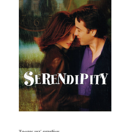
Έρωτας μετ' εμποδίων