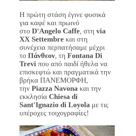
Η πρώτη στάση έγινε φυσικά
για καφέ και πρωινό
στο
D'Angelo Caffe
, στη
via
XX Settembre
και στη
συνέχεια περπατήσαμε μέχρι
το
Πάνθεον
, τη
Fontana Di
Trevi
που από παιδί ήθελα να
επισκεφτώ και πραγματικά την
βρήκα ΠΑΝΕΜΟΡΦΗ,
την
Piazza Navona
και την
εκκλησία
Chiesa di
Sant'Ignazio di Loyola
με τις
υπέροχες τοιχογραφίες!