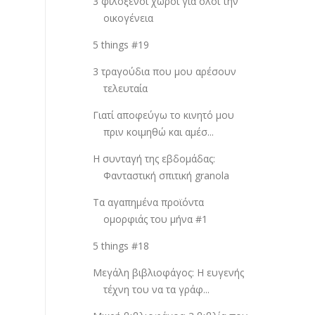
3 φιλόξενοι χώροι για όλοι την
οικογένεια
5 things #19
3 τραγούδια που μου αρέσουν
τελευταία
Γιατί αποφεύγω το κινητό μου
πριν κοιμηθώ και αμέσ...
Η συνταγή της εβδομάδας:
Φανταστική σπιτική granola
Τα αγαπημένα προϊόντα
ομορφιάς του μήνα #1
5 things #18
Μεγάλη βιβλιοφάγος: Η ευγενής
τέχνη του να τα γράφ...