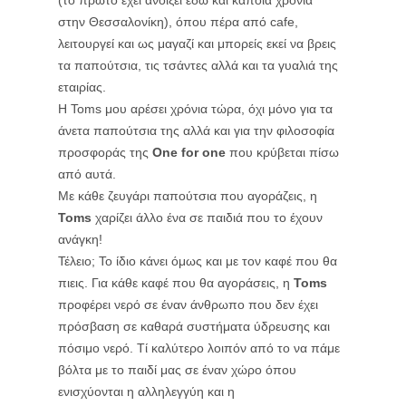
(το πρώτο έχει ανοίξει εδώ και κάποια χρόνια
στην Θεσσαλονίκη), όπου πέρα από cafe,
λειτουργεί και ως μαγαζί και μπορείς εκεί να βρεις
τα παπούτσια, τις τσάντες αλλά και τα γυαλιά της
εταιρίας.
Η Toms μου αρέσει χρόνια τώρα, όχι μόνο για τα
άνετα παπούτσια της αλλά και για την φιλοσοφία
προσφοράς της
One for one
που κρύβεται πίσω
από αυτά.
Με κάθε ζευγάρι παπούτσια που αγοράζεις, η
Toms
χαρίζει άλλο ένα σε παιδιά που το έχουν
ανάγκη!
Τέλειο; Το ίδιο κάνει όμως και με τον καφέ που θα
πιεις. Για κάθε καφέ που θα αγοράσεις, η
Toms
προφέρει νερό σε έναν άνθρωπο που δεν έχει
πρόσβαση σε καθαρά συστήματα ύδρευσης και
πόσιμο νερό. Τί καλύτερο λοιπόν από το να πάμε
βόλτα με το παιδί μας σε έναν χώρο όπου
ενισχύονται η αλληλεγγύη και η