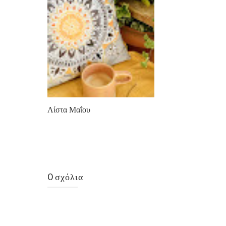
Λίστα Μαΐου
0 σχόλια