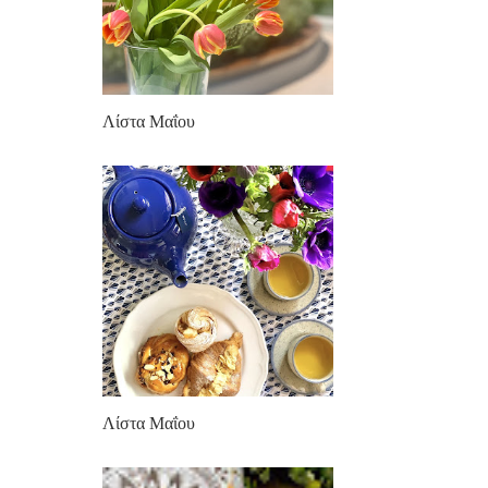
Λίστα Μαΐου
Λίστα Μαΐου