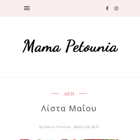
ΛΙΣΤΑ
Λίστα Μαΐου
by
Mama Petounia
- Μαΐου 06, 2019