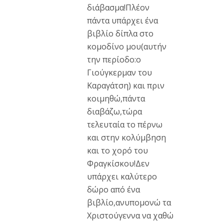
διάβασμα!Πλέον
πάντα υπάρχει ένα
βιβλίο δίπλα στο
κομοδίνο μου(αυτήν
την περίοδο:ο
Γιούγκερμαν του
Καραγάτση) και πριν
κοιμηθώ,πάντα
διαβάζω,τώρα
τελευταία το πέρνω
και στην κολύμβηση
και το χορό του
Φραγκίσκου!Δεν
υπάρχει καλύτερο
δώρο από ένα
βιβλίο,ανυπομονώ τα
Χριστούγεννα να χαθώ