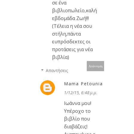
σε ένα
βιβλιοπωλείο,καλή
εβδομάδα Ζωή!!!
(Τέλεια η νέα σου
στήλη,πάντα
ευπρόσδεκτες οι
προτάσεις για νέα
βιβλία)
Απάντηση
Απαντήσεις
Mama Petounia
1/12/15, 6:48 μ.μ.
Ιωάννα μου!
Υπέροχο το
βιβλίο που
διαβάζεις!