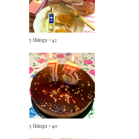
5 things #42
5 things #40