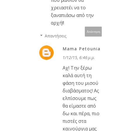
που μάλλον θα
χρειαστέι να το
ξαναπιάσω από την
αρχή!!
Απάντηση
Απαντήσεις
Mama Petounia
1/12/15, 6:46 μ.μ.
Αχ! Την ξέρω
καλά αυτή τη
φάση του μισού
διαβάσματος! Ας
ελπίσουμε πως
θα είμαστε από
δω και πέρα, πιο
πιστές στα
καινούργια μας