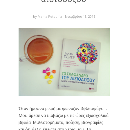
by
Mama Petounia
- Νοεμβρίου 13, 2015
Όταν ήμουνα μικρή με φώναζαν βιβλιοφάγο…
Μου άρεσε να διαβάζω με τις ώρες εξωσχολικά
βιβλία. Μυθιστορήματα, ποίηση, βιογραφίες
και ότι άλλο έπεφτε στα χέρια μου. Τα