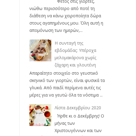
Φέτος στις γιορτές,
νιώθω περισσότερο από ποτέ τη
διάθεση να κάνω χειροποίητα δώρα
στους αγαπημένους μου. Όλη αυτή η
απομόνωση των ημερών,...
Η συνταγή της
εβδομάδας: Υπέροχα
μελομακάρονα χωρίς
ζάχαρη και γλουτένη
Απαραίτητο στοιχείο στο γευστικό
σκηνικό των γιορτών, είναι φυσικά τα
γλυκά. Από παιδί περίμενα αυτές τις
μέρες για να γευτώ όλα τα νόστιμα ...
Λίστα Δεκεμβρίου 2020
Ήρθε κι ο Δεκέμβρης! Ο
μήνας των
Χριστουγέννων και των