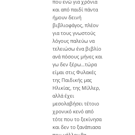
που ενώ για χρόνια
και από παιδί πάντα
ήμουν δεινή
βιβλιοφάγος, πλέον
για τους γνωστούς
λόγους παλεύω να
τελειώσω ένα βιβλίο
ανά πόσους μήνες και
γω δεν ξέρω....τώρα
είμαι στις Φυλακές
της Παιδικής μας
Ηλικίας, της Μίλλερ,
αλλά έχει
μεσολαβήσει τέτοιο
χρονικό κενό από
τότε που το ξεκίνησα
και δεν το ξανάπιασα