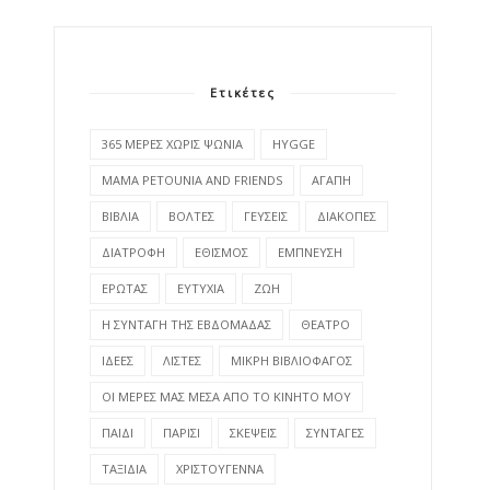
Ετικέτες
365 ΜΕΡΕΣ ΧΩΡΙΣ ΨΩΝΙΑ
HYGGE
MAMA PETOUNIA AND FRIENDS
ΑΓΑΠΗ
ΒΙΒΛΙΑ
ΒΟΛΤΕΣ
ΓΕΥΣΕΙΣ
ΔΙΑΚΟΠΕΣ
ΔΙΑΤΡΟΦΗ
ΕΘΙΣΜΟΣ
ΕΜΠΝΕΥΣΗ
ΕΡΩΤΑΣ
ΕΥΤΥΧΙΑ
ΖΩΗ
Η ΣΥΝΤΑΓΗ ΤΗΣ ΕΒΔΟΜΑΔΑΣ
ΘΕΑΤΡΟ
ΙΔΕΕΣ
ΛΙΣΤΕΣ
ΜΙΚΡΗ ΒΙΒΛΙΟΦΑΓΟΣ
ΟΙ ΜΕΡΕΣ ΜΑΣ ΜΕΣΑ ΑΠΟ ΤΟ ΚΙΝΗΤΟ ΜΟΥ
ΠΑΙΔΙ
ΠΑΡΙΣΙ
ΣΚΕΨΕΙΣ
ΣΥΝΤΑΓΕΣ
ΤΑΞΙΔΙΑ
ΧΡΙΣΤΟΥΓΕΝΝΑ