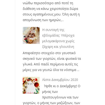
νιώθω περισσότερο από ποτέ τη
διάθεση να κάνω χειροποίητα δώρα
στους αγαπημένους μου. Όλη αυτή η
απομόνωση των ημερών,...
Η συνταγή της
εβδομάδας: Υπέροχα
μελομακάρονα χωρίς
ζάχαρη και γλουτένη
Απαραίτητο στοιχείο στο γευστικό
σκηνικό των γιορτών, είναι φυσικά τα
γλυκά. Από παιδί περίμενα αυτές τις
μέρες για να γευτώ όλα τα νόστιμα ...
Λίστα Δεκεμβρίου 2020
Ήρθε κι ο Δεκέμβρης! Ο
μήνας των
Χριστουγέννων και των
γιορτών, ο μήνας των μαζώξεων, των