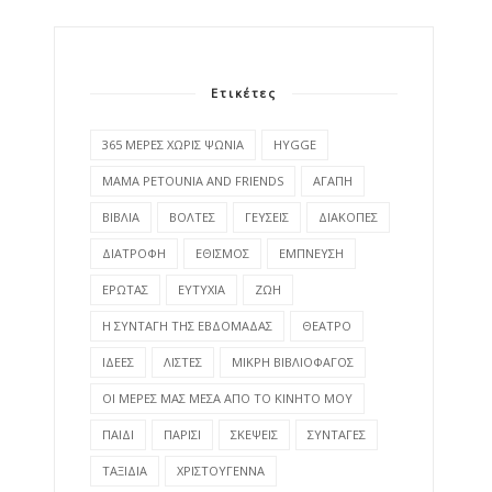
Ετικέτες
365 ΜΕΡΕΣ ΧΩΡΙΣ ΨΩΝΙΑ
HYGGE
MAMA PETOUNIA AND FRIENDS
ΑΓΑΠΗ
ΒΙΒΛΙΑ
ΒΟΛΤΕΣ
ΓΕΥΣΕΙΣ
ΔΙΑΚΟΠΕΣ
ΔΙΑΤΡΟΦΗ
ΕΘΙΣΜΟΣ
ΕΜΠΝΕΥΣΗ
ΕΡΩΤΑΣ
ΕΥΤΥΧΙΑ
ΖΩΗ
Η ΣΥΝΤΑΓΗ ΤΗΣ ΕΒΔΟΜΑΔΑΣ
ΘΕΑΤΡΟ
ΙΔΕΕΣ
ΛΙΣΤΕΣ
ΜΙΚΡΗ ΒΙΒΛΙΟΦΑΓΟΣ
ΟΙ ΜΕΡΕΣ ΜΑΣ ΜΕΣΑ ΑΠΟ ΤΟ ΚΙΝΗΤΟ ΜΟΥ
ΠΑΙΔΙ
ΠΑΡΙΣΙ
ΣΚΕΨΕΙΣ
ΣΥΝΤΑΓΕΣ
ΤΑΞΙΔΙΑ
ΧΡΙΣΤΟΥΓΕΝΝΑ