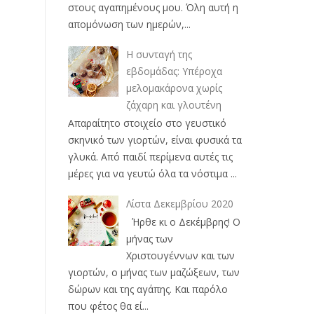
στους αγαπημένους μου. Όλη αυτή η
απομόνωση των ημερών,...
Η συνταγή της
εβδομάδας: Υπέροχα
μελομακάρονα χωρίς
ζάχαρη και γλουτένη
Απαραίτητο στοιχείο στο γευστικό
σκηνικό των γιορτών, είναι φυσικά τα
γλυκά. Από παιδί περίμενα αυτές τις
μέρες για να γευτώ όλα τα νόστιμα ...
Λίστα Δεκεμβρίου 2020
Ήρθε κι ο Δεκέμβρης! Ο
μήνας των
Χριστουγέννων και των
γιορτών, ο μήνας των μαζώξεων, των
δώρων και της αγάπης. Και παρόλο
που φέτος θα εί...