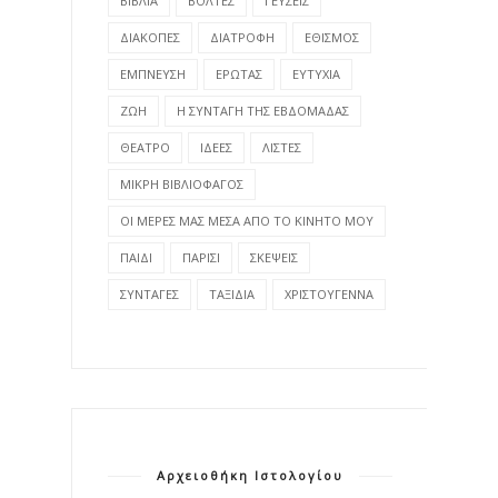
ΒΙΒΛΙΑ
ΒΟΛΤΕΣ
ΓΕΥΣΕΙΣ
ΔΙΑΚΟΠΕΣ
ΔΙΑΤΡΟΦΗ
ΕΘΙΣΜΟΣ
ΕΜΠΝΕΥΣΗ
ΕΡΩΤΑΣ
ΕΥΤΥΧΙΑ
ΖΩΗ
Η ΣΥΝΤΑΓΗ ΤΗΣ ΕΒΔΟΜΑΔΑΣ
ΘΕΑΤΡΟ
ΙΔΕΕΣ
ΛΙΣΤΕΣ
ΜΙΚΡΗ ΒΙΒΛΙΟΦΑΓΟΣ
ΟΙ ΜΕΡΕΣ ΜΑΣ ΜΕΣΑ ΑΠΟ ΤΟ ΚΙΝΗΤΟ ΜΟΥ
ΠΑΙΔΙ
ΠΑΡΙΣΙ
ΣΚΕΨΕΙΣ
ΣΥΝΤΑΓΕΣ
ΤΑΞΙΔΙΑ
ΧΡΙΣΤΟΥΓΕΝΝΑ
Αρχειοθήκη Ιστολογίου