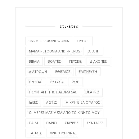
Ετικέτες
365 ΜΕΡΕΣ ΧΩΡΙΣ ΨΩΝΙΑ
HYGGE
MAMA PETOUNIA AND FRIENDS
ΑΓΑΠΗ
ΒΙΒΛΙΑ
ΒΟΛΤΕΣ
ΓΕΥΣΕΙΣ
ΔΙΑΚΟΠΕΣ
ΔΙΑΤΡΟΦΗ
ΕΘΙΣΜΟΣ
ΕΜΠΝΕΥΣΗ
ΕΡΩΤΑΣ
ΕΥΤΥΧΙΑ
ΖΩΗ
Η ΣΥΝΤΑΓΗ ΤΗΣ ΕΒΔΟΜΑΔΑΣ
ΘΕΑΤΡΟ
ΙΔΕΕΣ
ΛΙΣΤΕΣ
ΜΙΚΡΗ ΒΙΒΛΙΟΦΑΓΟΣ
ΟΙ ΜΕΡΕΣ ΜΑΣ ΜΕΣΑ ΑΠΟ ΤΟ ΚΙΝΗΤΟ ΜΟΥ
ΠΑΙΔΙ
ΠΑΡΙΣΙ
ΣΚΕΨΕΙΣ
ΣΥΝΤΑΓΕΣ
ΤΑΞΙΔΙΑ
ΧΡΙΣΤΟΥΓΕΝΝΑ