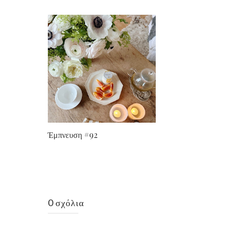
Έμπνευση #92
0 σχόλια