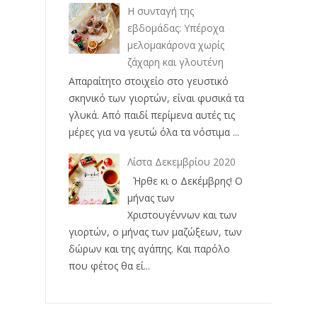
Η συνταγή της
εβδομάδας: Υπέροχα
μελομακάρονα χωρίς
ζάχαρη και γλουτένη
Απαραίτητο στοιχείο στο γευστικό
σκηνικό των γιορτών, είναι φυσικά τα
γλυκά. Από παιδί περίμενα αυτές τις
μέρες για να γευτώ όλα τα νόστιμα ...
Λίστα Δεκεμβρίου 2020
Ήρθε κι ο Δεκέμβρης! Ο
μήνας των
Χριστουγέννων και των
γιορτών, ο μήνας των μαζώξεων, των
δώρων και της αγάπης. Και παρόλο
που φέτος θα εί...