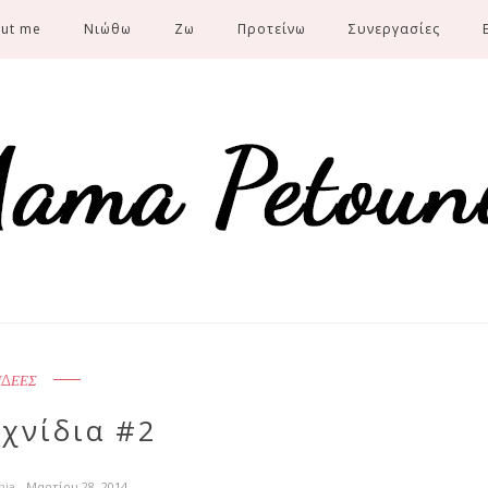
ut me
Νιώθω
Ζω
Προτείνω
Συνεργασίες
ΙΔΕΕΣ
χνίδια #2
nia
- Μαρτίου 28, 2014