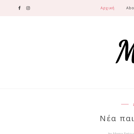
Αρχική
Abo
Νέα παι
by
Mama Petou