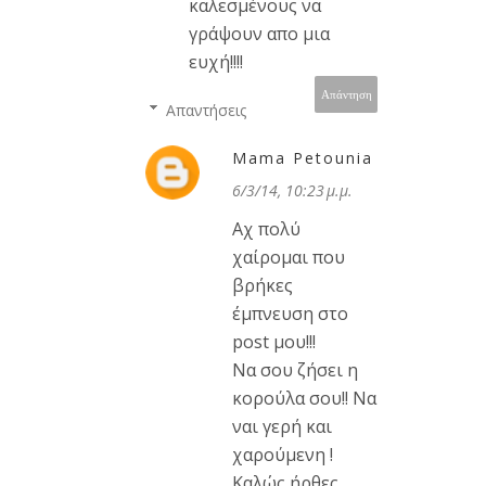
καλεσμένους να
γράψουν απο μια
ευχή!!!!
Απάντηση
Απαντήσεις
Mama Petounia
6/3/14, 10:23 μ.μ.
Αχ πολύ
χαίρομαι που
βρήκες
έμπνευση στο
post μου!!!
Να σου ζήσει η
κορούλα σου!! Να
ναι γερή και
χαρούμενη !
Καλώς ήρθες .