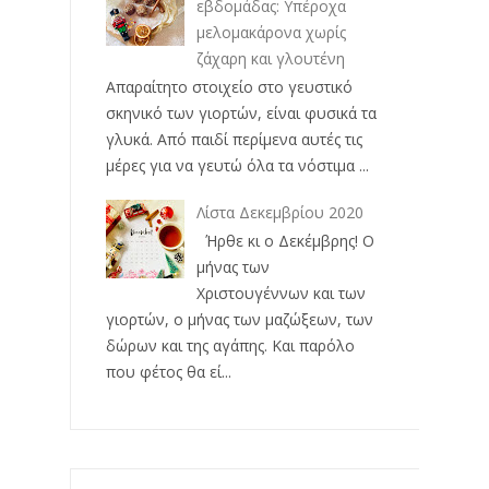
εβδομάδας: Υπέροχα
μελομακάρονα χωρίς
ζάχαρη και γλουτένη
Απαραίτητο στοιχείο στο γευστικό
σκηνικό των γιορτών, είναι φυσικά τα
γλυκά. Από παιδί περίμενα αυτές τις
μέρες για να γευτώ όλα τα νόστιμα ...
Λίστα Δεκεμβρίου 2020
Ήρθε κι ο Δεκέμβρης! Ο
μήνας των
Χριστουγέννων και των
γιορτών, ο μήνας των μαζώξεων, των
δώρων και της αγάπης. Και παρόλο
που φέτος θα εί...