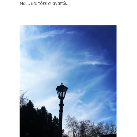
Ναι… και τότε σ’ αγαπώ… ...