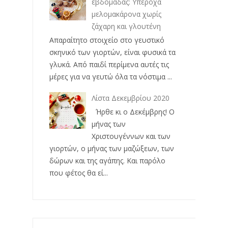
εβδομάδας: Υπέροχα
μελομακάρονα χωρίς
ζάχαρη και γλουτένη
Απαραίτητο στοιχείο στο γευστικό
σκηνικό των γιορτών, είναι φυσικά τα
γλυκά. Από παιδί περίμενα αυτές τις
μέρες για να γευτώ όλα τα νόστιμα ...
Λίστα Δεκεμβρίου 2020
Ήρθε κι ο Δεκέμβρης! Ο
μήνας των
Χριστουγέννων και των
γιορτών, ο μήνας των μαζώξεων, των
δώρων και της αγάπης. Και παρόλο
που φέτος θα εί...