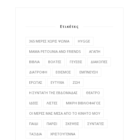
Ετικέτες
365 ΜΕΡΕΣ ΧΩΡΙΣ ΨΩΝΙΑ
HYGGE
MAMA PETOUNIA AND FRIENDS
ΑΓΑΠΗ
ΒΙΒΛΙΑ
ΒΟΛΤΕΣ
ΓΕΥΣΕΙΣ
ΔΙΑΚΟΠΕΣ
ΔΙΑΤΡΟΦΗ
ΕΘΙΣΜΟΣ
ΕΜΠΝΕΥΣΗ
ΕΡΩΤΑΣ
ΕΥΤΥΧΙΑ
ΖΩΗ
Η ΣΥΝΤΑΓΗ ΤΗΣ ΕΒΔΟΜΑΔΑΣ
ΘΕΑΤΡΟ
ΙΔΕΕΣ
ΛΙΣΤΕΣ
ΜΙΚΡΗ ΒΙΒΛΙΟΦΑΓΟΣ
ΟΙ ΜΕΡΕΣ ΜΑΣ ΜΕΣΑ ΑΠΟ ΤΟ ΚΙΝΗΤΟ ΜΟΥ
ΠΑΙΔΙ
ΠΑΡΙΣΙ
ΣΚΕΨΕΙΣ
ΣΥΝΤΑΓΕΣ
ΤΑΞΙΔΙΑ
ΧΡΙΣΤΟΥΓΕΝΝΑ