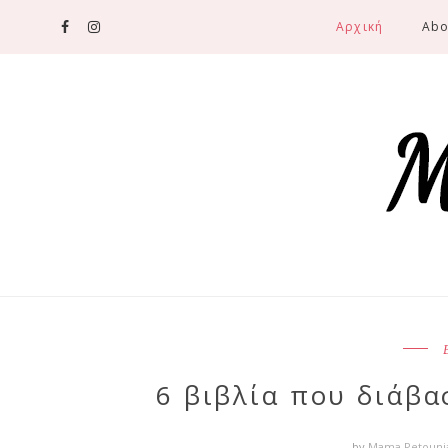
Αρχική
Abo
6 βιβλία που διάβα
by
Mama Petoun