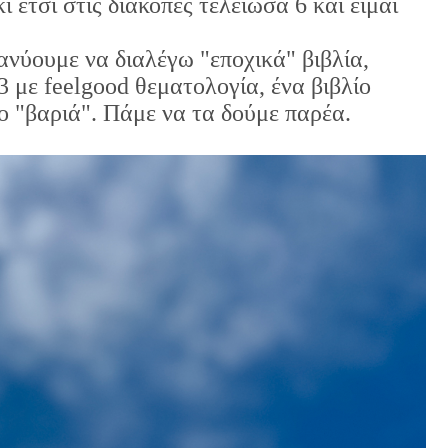
 κι έτσι στις διακοπές τελείωσα 6 και είμαι
ανύουμε να διαλέγω "εποχικά" βιβλία,
3 με feelgood θεματολογία, ένα βιβλίο
ο "βαριά". Πάμε να τα δούμε παρέα.