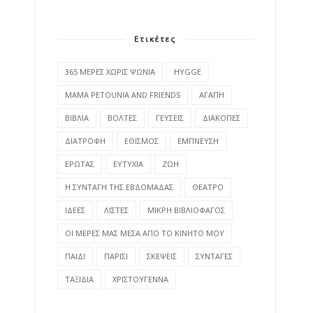
Ετικέτες
365 ΜΕΡΕΣ ΧΩΡΙΣ ΨΩΝΙΑ
HYGGE
MAMA PETOUNIA AND FRIENDS
ΑΓΑΠΗ
ΒΙΒΛΙΑ
ΒΟΛΤΕΣ
ΓΕΥΣΕΙΣ
ΔΙΑΚΟΠΕΣ
ΔΙΑΤΡΟΦΗ
ΕΘΙΣΜΟΣ
ΕΜΠΝΕΥΣΗ
ΕΡΩΤΑΣ
ΕΥΤΥΧΙΑ
ΖΩΗ
Η ΣΥΝΤΑΓΗ ΤΗΣ ΕΒΔΟΜΑΔΑΣ
ΘΕΑΤΡΟ
ΙΔΕΕΣ
ΛΙΣΤΕΣ
ΜΙΚΡΗ ΒΙΒΛΙΟΦΑΓΟΣ
ΟΙ ΜΕΡΕΣ ΜΑΣ ΜΕΣΑ ΑΠΟ ΤΟ ΚΙΝΗΤΟ ΜΟΥ
ΠΑΙΔΙ
ΠΑΡΙΣΙ
ΣΚΕΨΕΙΣ
ΣΥΝΤΑΓΕΣ
ΤΑΞΙΔΙΑ
ΧΡΙΣΤΟΥΓΕΝΝΑ