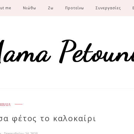
ut me
Νιώθω
Ζω
Προτείνω
Συνεργασίες
ΒΙΒΛΙΑ
σα φέτος το καλοκαίρι
ia
- Σεπτεμβρίου 24, 2025