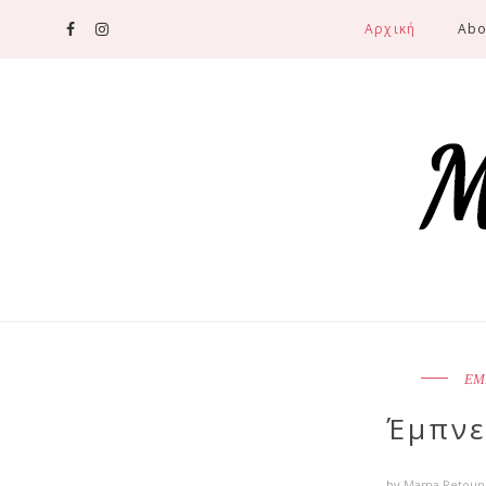
Αρχική
Abo
ΕΜ
Έμπνε
by
Mama Petoun