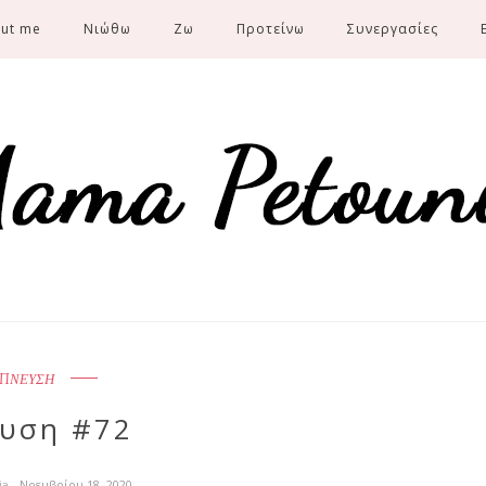
ut me
Νιώθω
Ζω
Προτείνω
Συνεργασίες
ΠΝΕΥΣΗ
υση #72
ia
- Νοεμβρίου 18, 2020