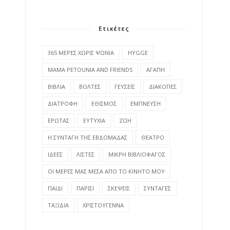
Ετικέτες
365 ΜΕΡΕΣ ΧΩΡΙΣ ΨΩΝΙΑ
HYGGE
MAMA PETOUNIA AND FRIENDS
ΑΓΑΠΗ
ΒΙΒΛΙΑ
ΒΟΛΤΕΣ
ΓΕΥΣΕΙΣ
ΔΙΑΚΟΠΕΣ
ΔΙΑΤΡΟΦΗ
ΕΘΙΣΜΟΣ
ΕΜΠΝΕΥΣΗ
ΕΡΩΤΑΣ
ΕΥΤΥΧΙΑ
ΖΩΗ
Η ΣΥΝΤΑΓΗ ΤΗΣ ΕΒΔΟΜΑΔΑΣ
ΘΕΑΤΡΟ
ΙΔΕΕΣ
ΛΙΣΤΕΣ
ΜΙΚΡΗ ΒΙΒΛΙΟΦΑΓΟΣ
ΟΙ ΜΕΡΕΣ ΜΑΣ ΜΕΣΑ ΑΠΟ ΤΟ ΚΙΝΗΤΟ ΜΟΥ
ΠΑΙΔΙ
ΠΑΡΙΣΙ
ΣΚΕΨΕΙΣ
ΣΥΝΤΑΓΕΣ
ΤΑΞΙΔΙΑ
ΧΡΙΣΤΟΥΓΕΝΝΑ