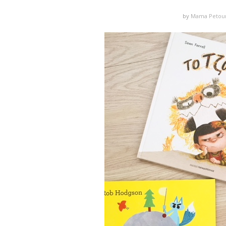
by
Mama Petou