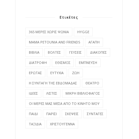
Ετικέτες
365 ΜΕΡΕΣ ΧΩΡΙΣ ΨΩΝΙΑ
HYGGE
MAMA PETOUNIA AND FRIENDS
ΑΓΑΠΗ
ΒΙΒΛΙΑ
ΒΟΛΤΕΣ
ΓΕΥΣΕΙΣ
ΔΙΑΚΟΠΕΣ
ΔΙΑΤΡΟΦΗ
ΕΘΙΣΜΟΣ
ΕΜΠΝΕΥΣΗ
ΕΡΩΤΑΣ
ΕΥΤΥΧΙΑ
ΖΩΗ
Η ΣΥΝΤΑΓΗ ΤΗΣ ΕΒΔΟΜΑΔΑΣ
ΘΕΑΤΡΟ
ΙΔΕΕΣ
ΛΙΣΤΕΣ
ΜΙΚΡΗ ΒΙΒΛΙΟΦΑΓΟΣ
ΟΙ ΜΕΡΕΣ ΜΑΣ ΜΕΣΑ ΑΠΟ ΤΟ ΚΙΝΗΤΟ ΜΟΥ
ΠΑΙΔΙ
ΠΑΡΙΣΙ
ΣΚΕΨΕΙΣ
ΣΥΝΤΑΓΕΣ
ΤΑΞΙΔΙΑ
ΧΡΙΣΤΟΥΓΕΝΝΑ