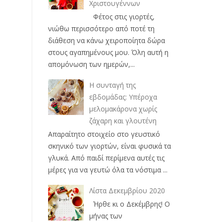
Χριστουγέννων
Φέτος στις γιορτές,
νιώθω περισσότερο από ποτέ τη
διάθεση να κάνω χειροποίητα δώρα
στους αγαπημένους μου. Όλη αυτή η
απομόνωση των ημερών,...
Η συνταγή της
εβδομάδας: Υπέροχα
μελομακάρονα χωρίς
ζάχαρη και γλουτένη
Απαραίτητο στοιχείο στο γευστικό
σκηνικό των γιορτών, είναι φυσικά τα
γλυκά. Από παιδί περίμενα αυτές τις
μέρες για να γευτώ όλα τα νόστιμα ...
Λίστα Δεκεμβρίου 2020
Ήρθε κι ο Δεκέμβρης! Ο
μήνας των