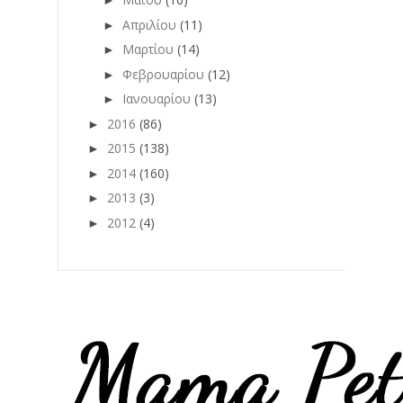
►
Απριλίου
(11)
►
Μαρτίου
(14)
►
Φεβρουαρίου
(12)
►
Ιανουαρίου
(13)
►
2016
(86)
►
2015
(138)
►
2014
(160)
►
2013
(3)
►
2012
(4)
►