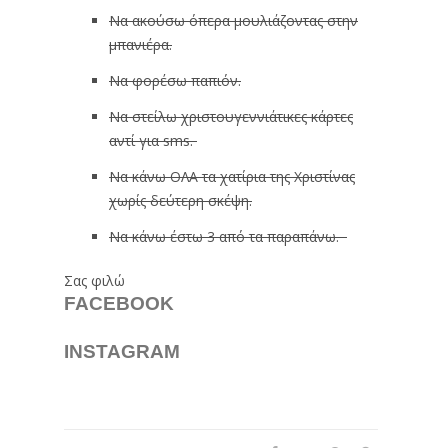
Να ακούσω όπερα μουλιάζοντας στην
μπανιέρα.
Να φορέσω παπιόν.
Να στείλω χριστουγεννιάτικες κάρτες
αντί για sms.
Να κάνω ΟΛΑ τα χατίρια της Χριστίνας
χωρίς δεύτερη σκέψη.
Να κάνω έστω 3 από τα παραπάνω.
Σας φιλώ
FACEBOOK
INSTAGRAM