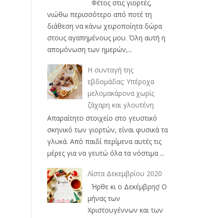
Φέτος στις γιορτές,
νιώθω περισσότερο από ποτέ τη
διάθεση να κάνω χειροποίητα δώρα
στους αγαπημένους μου. Όλη αυτή η
απομόνωση των ημερών,...
Η συνταγή της
εβδομάδας: Υπέροχα
μελομακάρονα χωρίς
ζάχαρη και γλουτένη
Απαραίτητο στοιχείο στο γευστικό
σκηνικό των γιορτών, είναι φυσικά τα
γλυκά. Από παιδί περίμενα αυτές τις
μέρες για να γευτώ όλα τα νόστιμα ...
Λίστα Δεκεμβρίου 2020
Ήρθε κι ο Δεκέμβρης! Ο
μήνας των
Χριστουγέννων και των