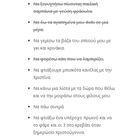
Να ξενυχτήσω πίνοντας παιδική
σαμπάνια με γεύση φράουλα.
Να δω τα αγαπημένα μου dvds σε μια
μέρα.
Να γεμίσω τα βάζα του σπιτιού μου με
γκι και κρινάκια.
Να φορέσω κάτι που να λαμπιρίζει.
Να φτιάξουμε μπισκότα κανέλας με την
Χριστίνα.
Να κάνω μια λίστα με τα δώρα που θέλω
και να την μοιράσω στους φίλους μου.
Να πάω σινεμά.
Να φτιάξω ένα υπέροχο πρωινό και να
το φάμε και οι 3 στο κρεβάτι όταν
ξημερώσει Χριστούγεννα.