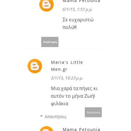
Mama Petounia
6/1/15, 1:51 μ.μ.
Σε ευχαριστώ
πολύ!!!
Απάντηση
Maria's Little
Men.gr
3/1/15, 10:23 μ.μ.
Μια χαρά τα πήγες κι
αυτόν το μήνα Ζωή!
φιλάκια
Απάντηση
Απαντήσεις
Mama Petounia