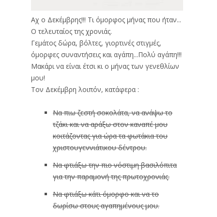
Αχ ο Δεκέμβρης!!! Τι όμορφος μήνας που ήταν...
Ο τελευταίος της χρονιάς.
Γεμάτος δώρα, βόλτες, γιορτινές στιγμές,
όμορφες συναντήσεις και αγάπη...Πολύ αγάπη!!!
Μακάρι να είναι έτσι κι ο μήνας των γενεθλίων
μου!
Τον Δεκέμβρη λοιπόν, κατάφερα :
Να πιω ζεστή σοκολάτα, να ανάψω το
τζάκι και να αράξω στον καναπέ μου
κοιτάζοντας για ώρα τα φωτάκια του
χριστουγεννιάτικου δέντρου.
Να φτιάξω την πιο νόστιμη βασιλόπιτα
για την παραμονή της πρωτοχρονιάς.
Να φτιάξω κάτι όμορφο και να το
δωρίσω στους αγαπημένους μου.