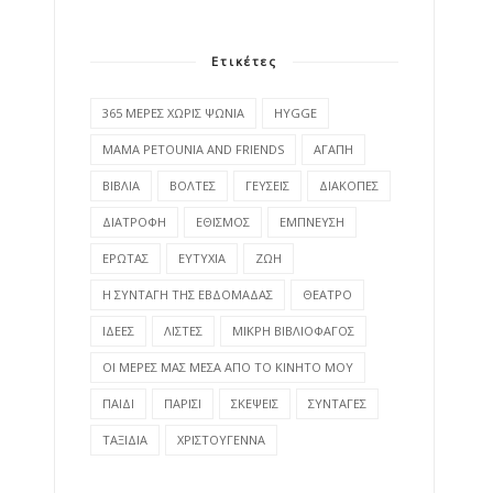
Ετικέτες
365 ΜΕΡΕΣ ΧΩΡΙΣ ΨΩΝΙΑ
HYGGE
MAMA PETOUNIA AND FRIENDS
ΑΓΑΠΗ
ΒΙΒΛΙΑ
ΒΟΛΤΕΣ
ΓΕΥΣΕΙΣ
ΔΙΑΚΟΠΕΣ
ΔΙΑΤΡΟΦΗ
ΕΘΙΣΜΟΣ
ΕΜΠΝΕΥΣΗ
ΕΡΩΤΑΣ
ΕΥΤΥΧΙΑ
ΖΩΗ
Η ΣΥΝΤΑΓΗ ΤΗΣ ΕΒΔΟΜΑΔΑΣ
ΘΕΑΤΡΟ
ΙΔΕΕΣ
ΛΙΣΤΕΣ
ΜΙΚΡΗ ΒΙΒΛΙΟΦΑΓΟΣ
ΟΙ ΜΕΡΕΣ ΜΑΣ ΜΕΣΑ ΑΠΟ ΤΟ ΚΙΝΗΤΟ ΜΟΥ
ΠΑΙΔΙ
ΠΑΡΙΣΙ
ΣΚΕΨΕΙΣ
ΣΥΝΤΑΓΕΣ
ΤΑΞΙΔΙΑ
ΧΡΙΣΤΟΥΓΕΝΝΑ