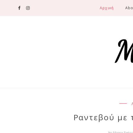
Αρχική
Abo
Ραντεβού με 
by
Mama Peto