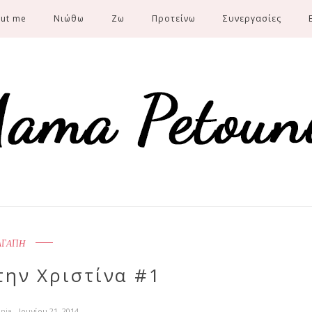
ut me
Νιώθω
Ζω
Προτείνω
Συνεργασίες
ΑΓΑΠΗ
την Χριστίνα #1
unia
- Ιουνίου 21, 2014