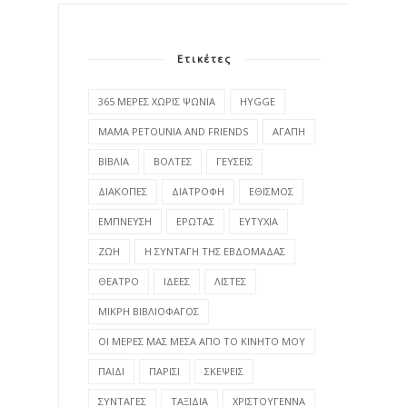
Ετικέτες
365 ΜΕΡΕΣ ΧΩΡΙΣ ΨΩΝΙΑ
HYGGE
MAMA PETOUNIA AND FRIENDS
ΑΓΑΠΗ
ΒΙΒΛΙΑ
ΒΟΛΤΕΣ
ΓΕΥΣΕΙΣ
ΔΙΑΚΟΠΕΣ
ΔΙΑΤΡΟΦΗ
ΕΘΙΣΜΟΣ
ΕΜΠΝΕΥΣΗ
ΕΡΩΤΑΣ
ΕΥΤΥΧΙΑ
ΖΩΗ
Η ΣΥΝΤΑΓΗ ΤΗΣ ΕΒΔΟΜΑΔΑΣ
ΘΕΑΤΡΟ
ΙΔΕΕΣ
ΛΙΣΤΕΣ
ΜΙΚΡΗ ΒΙΒΛΙΟΦΑΓΟΣ
ΟΙ ΜΕΡΕΣ ΜΑΣ ΜΕΣΑ ΑΠΟ ΤΟ ΚΙΝΗΤΟ ΜΟΥ
ΠΑΙΔΙ
ΠΑΡΙΣΙ
ΣΚΕΨΕΙΣ
ΣΥΝΤΑΓΕΣ
ΤΑΞΙΔΙΑ
ΧΡΙΣΤΟΥΓΕΝΝΑ