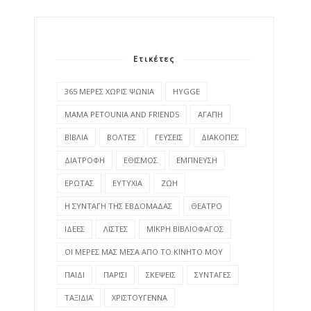
Ετικέτες
365 ΜΕΡΕΣ ΧΩΡΙΣ ΨΩΝΙΑ
HYGGE
MAMA PETOUNIA AND FRIENDS
ΑΓΑΠΗ
ΒΙΒΛΙΑ
ΒΟΛΤΕΣ
ΓΕΥΣΕΙΣ
ΔΙΑΚΟΠΕΣ
ΔΙΑΤΡΟΦΗ
ΕΘΙΣΜΟΣ
ΕΜΠΝΕΥΣΗ
ΕΡΩΤΑΣ
ΕΥΤΥΧΙΑ
ΖΩΗ
Η ΣΥΝΤΑΓΗ ΤΗΣ ΕΒΔΟΜΑΔΑΣ
ΘΕΑΤΡΟ
ΙΔΕΕΣ
ΛΙΣΤΕΣ
ΜΙΚΡΗ ΒΙΒΛΙΟΦΑΓΟΣ
ΟΙ ΜΕΡΕΣ ΜΑΣ ΜΕΣΑ ΑΠΟ ΤΟ ΚΙΝΗΤΟ ΜΟΥ
ΠΑΙΔΙ
ΠΑΡΙΣΙ
ΣΚΕΨΕΙΣ
ΣΥΝΤΑΓΕΣ
ΤΑΞΙΔΙΑ
ΧΡΙΣΤΟΥΓΕΝΝΑ