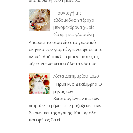
απομόνωση των ημερών,...
Η συνταγή της
εβδομάδας: Υπέροχα
μελομακάρονα χωρίς
ζάχαρη και γλουτένη
Απαραίτητο στοιχείο στο γευστικό
σκηνικό των γιορτών, είναι φυσικά τα
γλυκά. Από παιδί περίμενα αυτές τις
μέρες για να γευτώ όλα τα νόστιμα ...
Λίστα Δεκεμβρίου 2020
Ήρθε κι ο Δεκέμβρης! Ο
μήνας των
Χριστουγέννων και των
γιορτών, ο μήνας των μαζώξεων, των
δώρων και της αγάπης. Και παρόλο
που φέτος θα εί...