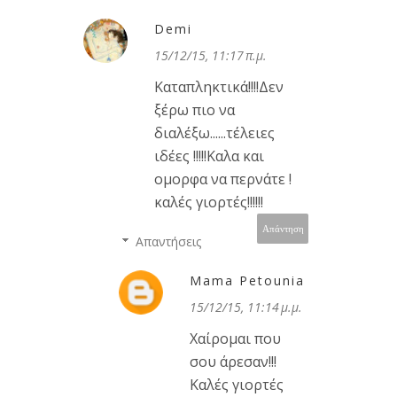
Demi
15/12/15, 11:17 π.μ.
Καταπληκτικά!!!!Δεν
ξέρω πιο να
διαλέξω......τέλειες
ιδέες !!!!!Καλα και
ομορφα να περνάτε !
καλές γιορτές!!!!!!
Απάντηση
Απαντήσεις
Mama Petounia
15/12/15, 11:14 μ.μ.
Χαίρομαι που
σου άρεσαν!!!
Καλές γιορτές