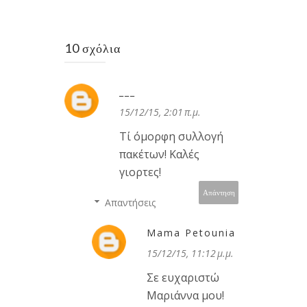
10 σχόλια
___
15/12/15, 2:01 π.μ.
Τί όμορφη συλλογή
πακέτων! Καλές
γιορτες!
Απάντηση
Απαντήσεις
Mama Petounia
15/12/15, 11:12 μ.μ.
Σε ευχαριστώ
Μαριάννα μου!