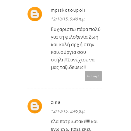
mpiskotoupoli
12/10/15, 9:40 π.μ.
Ευχαριστώ πάρα πολύ
για τη φιλοξενία Ζωή
και καλή αρχή στην
καινούργια σου
στήλη!!!Συνέχισε να
μας ταξιδεύεις!!!
Απάντηση
zina
12/10/15, 2:45 μ.μ.
ελα πατριωτακι!!!!! και
εγω εχω παει εκει