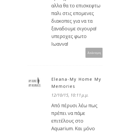
αλλα θα το επισκεφτω
παλι στις επομενες
διακοπες για να τα
ξαναδουμε σιγουρα!
υπεροχες φωτο
Ιωαννα!
Απάντηση
Eleana-My Home My
Memories
12/10/15, 10:11 μ.μ.
Από πέρυσι λέω πως
πρέπει να πάμε
επιτέλους στο
Aquarium. Και μόνο