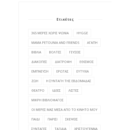
Ετικέτες
365 ΜΕΡΕΣ ΧΩΡΙΣ ΨΩΝΙΑ
HYGGE
MAMA PETOUNIA AND FRIENDS
ΑΓΑΠΗ
ΒΙΒΛΙΑ
ΒΟΛΤΕΣ
ΓΕΥΣΕΙΣ
ΔΙΑΚΟΠΕΣ
ΔΙΑΤΡΟΦΗ
ΕΘΙΣΜΟΣ
ΕΜΠΝΕΥΣΗ
ΕΡΩΤΑΣ
ΕΥΤΥΧΙΑ
ΖΩΗ
Η ΣΥΝΤΑΓΗ ΤΗΣ ΕΒΔΟΜΑΔΑΣ
ΘΕΑΤΡΟ
ΙΔΕΕΣ
ΛΙΣΤΕΣ
ΜΙΚΡΗ ΒΙΒΛΙΟΦΑΓΟΣ
ΟΙ ΜΕΡΕΣ ΜΑΣ ΜΕΣΑ ΑΠΟ ΤΟ ΚΙΝΗΤΟ ΜΟΥ
ΠΑΙΔΙ
ΠΑΡΙΣΙ
ΣΚΕΨΕΙΣ
ΣΥΝΤΑΓΕΣ
ΤΑΞΙΔΙΑ
ΧΡΙΣΤΟΥΓΕΝΝΑ