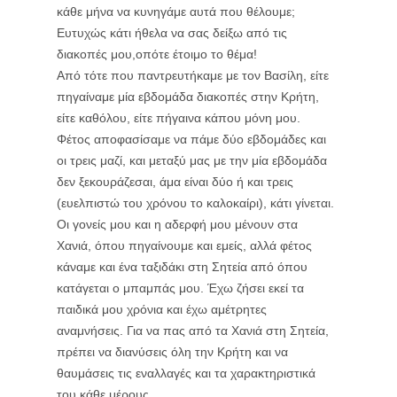
κάθε μήνα να κυνηγάμε αυτά που θέλουμε;
Ευτυχώς κάτι ήθελα να σας δείξω από τις
διακοπές μου,οπότε έτοιμο το θέμα!
Από τότε που παντρευτήκαμε με τον Βασίλη, είτε
πηγαίναμε μία εβδομάδα διακοπές στην Κρήτη,
είτε καθόλου, είτε πήγαινα κάπου μόνη μου.
Φέτος αποφασίσαμε να πάμε δύο εβδομάδες και
οι τρεις μαζί, και μεταξύ μας με την μία εβδομάδα
δεν ξεκουράζεσαι, άμα είναι δύο ή και τρεις
(ευελπιστώ του χρόνου το καλοκαίρι), κάτι γίνεται.
Οι γονείς μου και η αδερφή μου μένουν στα
Χανιά, όπου πηγαίνουμε και εμείς, αλλά φέτος
κάναμε και ένα ταξιδάκι στη Σητεία από όπου
κατάγεται ο μπαμπάς μου. Έχω ζήσει εκεί τα
παιδικά μου χρόνια και έχω αμέτρητες
αναμνήσεις. Για να πας από τα Χανιά στη Σητεία,
πρέπει να διανύσεις όλη την Κρήτη και να
θαυμάσεις τις εναλλαγές και τα χαρακτηριστικά
του κάθε μέρους.