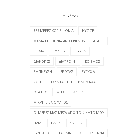
Ετικέτες
365 ΜΕΡΕΣ ΧΩΡΙΣ ΨΩΝΙΑ
HYGGE
MAMA PETOUNIA AND FRIENDS
ΑΓΑΠΗ
ΒΙΒΛΙΑ
ΒΟΛΤΕΣ
ΓΕΥΣΕΙΣ
ΔΙΑΚΟΠΕΣ
ΔΙΑΤΡΟΦΗ
ΕΘΙΣΜΟΣ
ΕΜΠΝΕΥΣΗ
ΕΡΩΤΑΣ
ΕΥΤΥΧΙΑ
ΖΩΗ
Η ΣΥΝΤΑΓΗ ΤΗΣ ΕΒΔΟΜΑΔΑΣ
ΘΕΑΤΡΟ
ΙΔΕΕΣ
ΛΙΣΤΕΣ
ΜΙΚΡΗ ΒΙΒΛΙΟΦΑΓΟΣ
ΟΙ ΜΕΡΕΣ ΜΑΣ ΜΕΣΑ ΑΠΟ ΤΟ ΚΙΝΗΤΟ ΜΟΥ
ΠΑΙΔΙ
ΠΑΡΙΣΙ
ΣΚΕΨΕΙΣ
ΣΥΝΤΑΓΕΣ
ΤΑΞΙΔΙΑ
ΧΡΙΣΤΟΥΓΕΝΝΑ