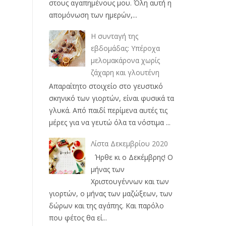
στους αγαπημένους μου. Όλη αυτή η
απομόνωση των ημερών,...
Η συνταγή της
εβδομάδας: Υπέροχα
μελομακάρονα χωρίς
ζάχαρη και γλουτένη
Απαραίτητο στοιχείο στο γευστικό
σκηνικό των γιορτών, είναι φυσικά τα
γλυκά. Από παιδί περίμενα αυτές τις
μέρες για να γευτώ όλα τα νόστιμα ...
Λίστα Δεκεμβρίου 2020
Ήρθε κι ο Δεκέμβρης! Ο
μήνας των
Χριστουγέννων και των
γιορτών, ο μήνας των μαζώξεων, των
δώρων και της αγάπης. Και παρόλο
που φέτος θα εί...