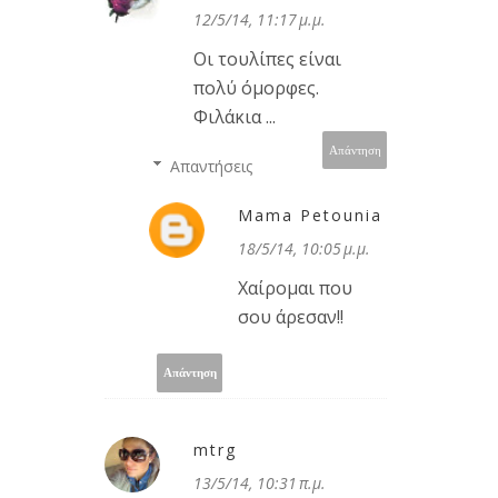
12/5/14, 11:17 μ.μ.
Οι τουλίπες είναι
πολύ όμορφες.
Φιλάκια ...
Απάντηση
Απαντήσεις
Mama Petounia
18/5/14, 10:05 μ.μ.
Χαίρομαι που
σου άρεσαν!!
Απάντηση
mtrg
13/5/14, 10:31 π.μ.