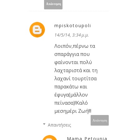
Απάντηση
mpiskotoupoli
14/5/14, 3:34 μ.μ.
Λοιπόν,πέρνω τα
σπαράγγια που
φαίνονται πολύ
λαχταριστά και τη
λαχανί τουρτίτσα
παρακάτω και
έφυγα(μάλλον
πείνασα)!Καλό
μεσημέρι Ζωή!!!
Απάντηση
Απαντήσεις
Mama Petounia