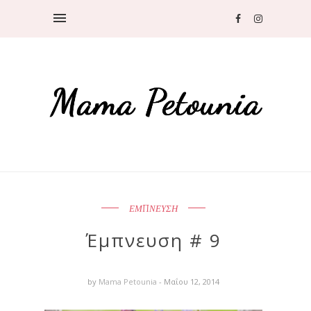
ΕΜΠΝΕΥΣΗ
Έμπνευση # 9
by
Mama Petounia
- Μαΐου 12, 2014