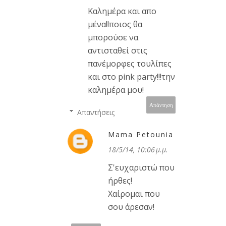
Καλημέρα και απο
μένα!!ποιος θα
μπορούσε να
αντισταθεί στις
πανέμορφες τουλίπες
και στο pink party!!!την
καλημέρα μου!
Απάντηση
Απαντήσεις
Mama Petounia
18/5/14, 10:06 μ.μ.
Σ'ευχαριστώ που
ήρθες!
Χαίρομαι που
σου άρεσαν!