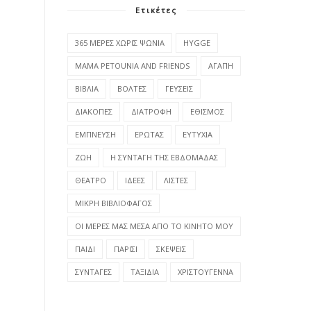
Ετικέτες
365 ΜΕΡΕΣ ΧΩΡΙΣ ΨΩΝΙΑ
HYGGE
MAMA PETOUNIA AND FRIENDS
ΑΓΑΠΗ
ΒΙΒΛΙΑ
ΒΟΛΤΕΣ
ΓΕΥΣΕΙΣ
ΔΙΑΚΟΠΕΣ
ΔΙΑΤΡΟΦΗ
ΕΘΙΣΜΟΣ
ΕΜΠΝΕΥΣΗ
ΕΡΩΤΑΣ
ΕΥΤΥΧΙΑ
ΖΩΗ
Η ΣΥΝΤΑΓΗ ΤΗΣ ΕΒΔΟΜΑΔΑΣ
ΘΕΑΤΡΟ
ΙΔΕΕΣ
ΛΙΣΤΕΣ
ΜΙΚΡΗ ΒΙΒΛΙΟΦΑΓΟΣ
ΟΙ ΜΕΡΕΣ ΜΑΣ ΜΕΣΑ ΑΠΟ ΤΟ ΚΙΝΗΤΟ ΜΟΥ
ΠΑΙΔΙ
ΠΑΡΙΣΙ
ΣΚΕΨΕΙΣ
ΣΥΝΤΑΓΕΣ
ΤΑΞΙΔΙΑ
ΧΡΙΣΤΟΥΓΕΝΝΑ