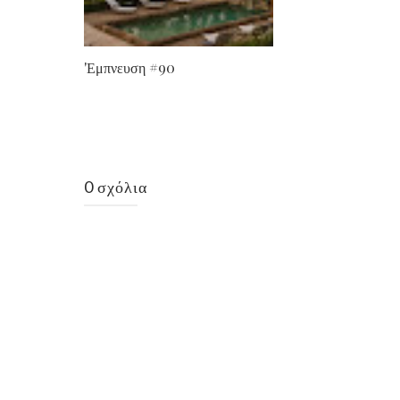
'Εμπνευση #90
0 σχόλια