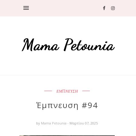
ΕΜΠΝΕΥΣΗ
Έμπνευση #94
by
Mama Petounia
- Μαρτίου 07, 2025