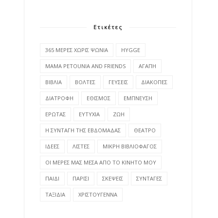
Ετικέτες
365 ΜΕΡΕΣ ΧΩΡΙΣ ΨΩΝΙΑ
HYGGE
MAMA PETOUNIA AND FRIENDS
ΑΓΑΠΗ
ΒΙΒΛΙΑ
ΒΟΛΤΕΣ
ΓΕΥΣΕΙΣ
ΔΙΑΚΟΠΕΣ
ΔΙΑΤΡΟΦΗ
ΕΘΙΣΜΟΣ
ΕΜΠΝΕΥΣΗ
ΕΡΩΤΑΣ
ΕΥΤΥΧΙΑ
ΖΩΗ
Η ΣΥΝΤΑΓΗ ΤΗΣ ΕΒΔΟΜΑΔΑΣ
ΘΕΑΤΡΟ
ΙΔΕΕΣ
ΛΙΣΤΕΣ
ΜΙΚΡΗ ΒΙΒΛΙΟΦΑΓΟΣ
ΟΙ ΜΕΡΕΣ ΜΑΣ ΜΕΣΑ ΑΠΟ ΤΟ ΚΙΝΗΤΟ ΜΟΥ
ΠΑΙΔΙ
ΠΑΡΙΣΙ
ΣΚΕΨΕΙΣ
ΣΥΝΤΑΓΕΣ
ΤΑΞΙΔΙΑ
ΧΡΙΣΤΟΥΓΕΝΝΑ