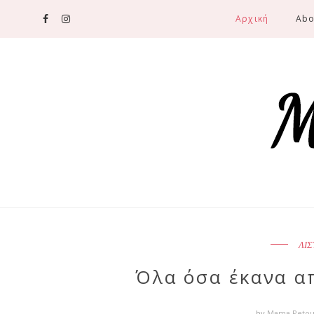
Αρχική
Abo
ΛΙΣ
Όλα όσα έκανα α
by
Mama Peto