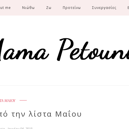
ut me
Νιώθω
Ζω
Προτείνω
Συνεργασίες
ΤΑ ΜΑΙΟΥ
πό την λίστα Μαΐου
unia
- Ιουνίου 06, 2015