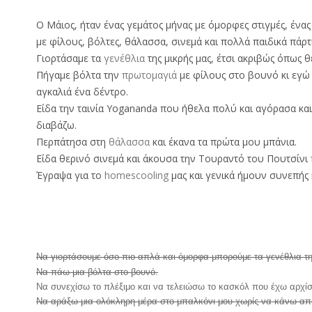
Ο Μάιος, ήταν ένας γεμάτος μήνας με όμορφες στιγμές, ένα
με φίλους, βόλτες, θάλασσα, σινεμά και πολλά παιδικά πάρτι
Γιορτάσαμε τα
γενέθλια
της μικρής μας, έτσι ακριβώς όπως θ
Πήγαμε βόλτα την
πρωτομαγιά
με φίλους στο βουνό κι εγώ
αγκαλιά ένα δέντρο.
Είδα την ταινία Yogananda που ήθελα πολύ και αγόρασα και
διαβάζω.
Περπάτησα στη
θάλασσα
και έκανα τα πρώτα μου μπάνια.
Είδα θερινό σινεμά και άκουσα την Τουραντό του Πουτσίνι 
Έγραψα για το
homescooling
μας και γενικά ήμουν συνεπής
Να γιορτάσουμε όσο πιο απλά και όμορφα μπορούμε τα γενέθλια τ
Να πάω μια βόλτα στο βουνό.
Να συνεχίσω το πλέξιμο και να τελειώσω το κασκόλ που έχω αρχίσ
Να αράξω μια ολόκληρη μέρα στο μπαλκόνι μου χωρίς να κάνω απ