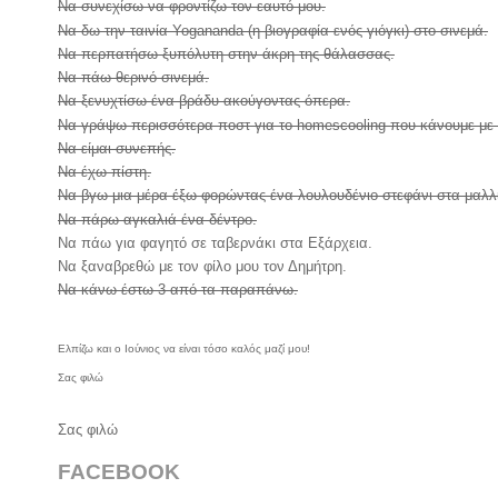
Να συνεχίσω να φροντίζω τον εαυτό μου.
Να δω την ταινία Yogananda (η βιογραφία ενός γιόγκι) στο σινεμά.
Να περπατήσω ξυπόλυτη στην άκρη της θάλασσας.
Να πάω θερινό σινεμά.
Να ξενυχτίσω ένα βράδυ ακούγοντας όπερα.
Να γράψω περισσότερα ποστ για το homescooling που κάνουμε με 
Να είμαι συνεπής.
Να έχω πίστη.
Να βγω μια μέρα έξω φορώντας ένα λουλουδένιο στεφάνι στα μαλλ
Να πάρω αγκαλιά ένα δέντρο.
Να πάω για φαγητό σε ταβερνάκι στα Εξάρχεια.
Να ξαναβρεθώ με τον φίλο μου τον Δημήτρη.
Να κάνω έστω 3 από τα παραπάνω.
Ελπίζω και ο Ιούνιος να είναι τόσο καλός μαζί μου!
Σας φιλώ
Σας φιλώ
FACEBOOK