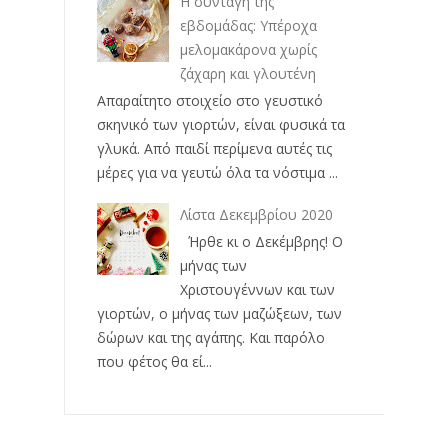
Η συνταγή της
εβδομάδας: Υπέροχα
μελομακάρονα χωρίς
ζάχαρη και γλουτένη
Απαραίτητο στοιχείο στο γευστικό
σκηνικό των γιορτών, είναι φυσικά τα
γλυκά. Από παιδί περίμενα αυτές τις
μέρες για να γευτώ όλα τα νόστιμα ...
Λίστα Δεκεμβρίου 2020
Ήρθε κι ο Δεκέμβρης! Ο
μήνας των
Χριστουγέννων και των
γιορτών, ο μήνας των μαζώξεων, των
δώρων και της αγάπης. Και παρόλο
που φέτος θα εί...