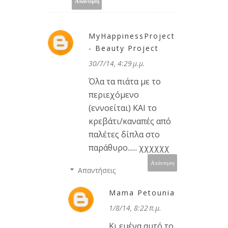
Απάντηση
MyHappinessProject
- Beauty Project
30/7/14, 4:29 μ.μ.
Όλα τα πιάτα με το
περιεχόμενο
(εννοείται) ΚΑΙ το
κρεβάτι/καναπές από
παλέτες δίπλα στο
παράθυρο...... χχχχχχ
Απάντηση
Απαντήσεις
Mama Petounia
1/8/14, 8:22 π.μ.
Κι εμένα αυτό το