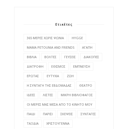
Ετικέτες
365 ΜΕΡΕΣ ΧΩΡΙΣ ΨΩΝΙΑ
HYGGE
MAMA PETOUNIA AND FRIENDS
ΑΓΑΠΗ
ΒΙΒΛΙΑ
ΒΟΛΤΕΣ
ΓΕΥΣΕΙΣ
ΔΙΑΚΟΠΕΣ
ΔΙΑΤΡΟΦΗ
ΕΘΙΣΜΟΣ
ΕΜΠΝΕΥΣΗ
ΕΡΩΤΑΣ
ΕΥΤΥΧΙΑ
ΖΩΗ
Η ΣΥΝΤΑΓΗ ΤΗΣ ΕΒΔΟΜΑΔΑΣ
ΘΕΑΤΡΟ
ΙΔΕΕΣ
ΛΙΣΤΕΣ
ΜΙΚΡΗ ΒΙΒΛΙΟΦΑΓΟΣ
ΟΙ ΜΕΡΕΣ ΜΑΣ ΜΕΣΑ ΑΠΟ ΤΟ ΚΙΝΗΤΟ ΜΟΥ
ΠΑΙΔΙ
ΠΑΡΙΣΙ
ΣΚΕΨΕΙΣ
ΣΥΝΤΑΓΕΣ
ΤΑΞΙΔΙΑ
ΧΡΙΣΤΟΥΓΕΝΝΑ