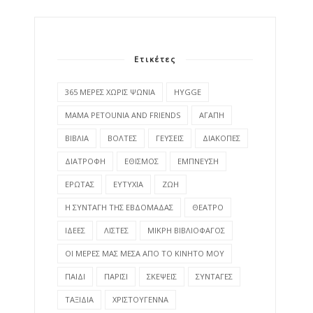
Ετικέτες
365 ΜΕΡΕΣ ΧΩΡΙΣ ΨΩΝΙΑ
HYGGE
MAMA PETOUNIA AND FRIENDS
ΑΓΑΠΗ
ΒΙΒΛΙΑ
ΒΟΛΤΕΣ
ΓΕΥΣΕΙΣ
ΔΙΑΚΟΠΕΣ
ΔΙΑΤΡΟΦΗ
ΕΘΙΣΜΟΣ
ΕΜΠΝΕΥΣΗ
ΕΡΩΤΑΣ
ΕΥΤΥΧΙΑ
ΖΩΗ
Η ΣΥΝΤΑΓΗ ΤΗΣ ΕΒΔΟΜΑΔΑΣ
ΘΕΑΤΡΟ
ΙΔΕΕΣ
ΛΙΣΤΕΣ
ΜΙΚΡΗ ΒΙΒΛΙΟΦΑΓΟΣ
ΟΙ ΜΕΡΕΣ ΜΑΣ ΜΕΣΑ ΑΠΟ ΤΟ ΚΙΝΗΤΟ ΜΟΥ
ΠΑΙΔΙ
ΠΑΡΙΣΙ
ΣΚΕΨΕΙΣ
ΣΥΝΤΑΓΕΣ
ΤΑΞΙΔΙΑ
ΧΡΙΣΤΟΥΓΕΝΝΑ