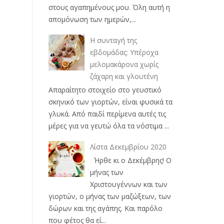
στους αγαπημένους μου. Όλη αυτή η
απομόνωση των ημερών,...
Η συνταγή της
εβδομάδας: Υπέροχα
μελομακάρονα χωρίς
ζάχαρη και γλουτένη
Απαραίτητο στοιχείο στο γευστικό
σκηνικό των γιορτών, είναι φυσικά τα
γλυκά. Από παιδί περίμενα αυτές τις
μέρες για να γευτώ όλα τα νόστιμα ...
Λίστα Δεκεμβρίου 2020
Ήρθε κι ο Δεκέμβρης! Ο
μήνας των
Χριστουγέννων και των
γιορτών, ο μήνας των μαζώξεων, των
δώρων και της αγάπης. Και παρόλο
που φέτος θα εί...