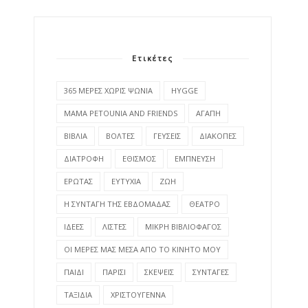
Ετικέτες
365 ΜΕΡΕΣ ΧΩΡΙΣ ΨΩΝΙΑ
HYGGE
MAMA PETOUNIA AND FRIENDS
ΑΓΑΠΗ
ΒΙΒΛΙΑ
ΒΟΛΤΕΣ
ΓΕΥΣΕΙΣ
ΔΙΑΚΟΠΕΣ
ΔΙΑΤΡΟΦΗ
ΕΘΙΣΜΟΣ
ΕΜΠΝΕΥΣΗ
ΕΡΩΤΑΣ
ΕΥΤΥΧΙΑ
ΖΩΗ
Η ΣΥΝΤΑΓΗ ΤΗΣ ΕΒΔΟΜΑΔΑΣ
ΘΕΑΤΡΟ
ΙΔΕΕΣ
ΛΙΣΤΕΣ
ΜΙΚΡΗ ΒΙΒΛΙΟΦΑΓΟΣ
ΟΙ ΜΕΡΕΣ ΜΑΣ ΜΕΣΑ ΑΠΟ ΤΟ ΚΙΝΗΤΟ ΜΟΥ
ΠΑΙΔΙ
ΠΑΡΙΣΙ
ΣΚΕΨΕΙΣ
ΣΥΝΤΑΓΕΣ
ΤΑΞΙΔΙΑ
ΧΡΙΣΤΟΥΓΕΝΝΑ