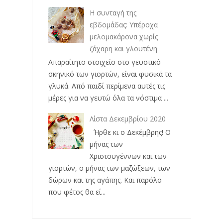
Η συνταγή της
εβδομάδας: Υπέροχα
μελομακάρονα χωρίς
ζάχαρη και γλουτένη
Απαραίτητο στοιχείο στο γευστικό
σκηνικό των γιορτών, είναι φυσικά τα
γλυκά. Από παιδί περίμενα αυτές τις
μέρες για να γευτώ όλα τα νόστιμα ...
Λίστα Δεκεμβρίου 2020
Ήρθε κι ο Δεκέμβρης! Ο
μήνας των
Χριστουγέννων και των
γιορτών, ο μήνας των μαζώξεων, των
δώρων και της αγάπης. Και παρόλο
που φέτος θα εί...